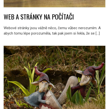
WEB A STRÁNKY NA POČÍTAČI
Webové stránky jsou vážně něco, čemu vůbec nerozumím. A
abych tomu lépe porozuměla, tak pak jsem si řekla, že se […]