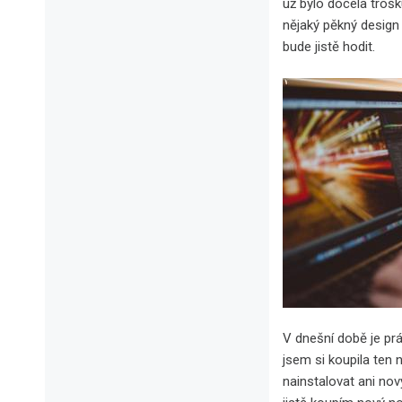
už bylo docela trošku
nějaký pěkný design
bude jistě hodit.
V dnešní době je prá
jsem si koupila ten 
nainstalovat ani no