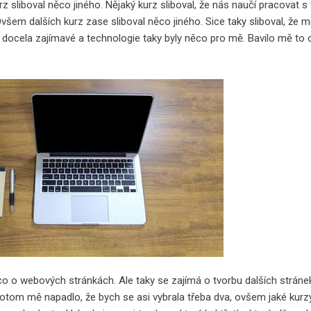
z sliboval něco jiného. Nějaký kurz sliboval, že nás naučí pracov
Ovšem dalších kurz zase sliboval něco jiného. Sice taky sliboval, ž
 docela zajímavé a technologie taky byly něco pro mě. Bavilo mě to o
co o webových stránkách. Ale taky se zajímá o tvorbu dalších stránek,
 Potom mě napadlo, že bych se asi vybrala třeba dva, ovšem jaké kurzy