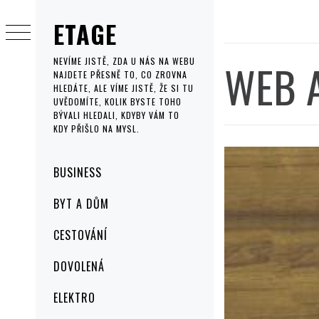
Skip
ETAGE
to
content
WEB A
NEVÍME JISTĚ, ZDA U NÁS NA WEBU
NAJDETE PŘESNĚ TO, CO ZROVNA
HLEDÁTE, ALE VÍME JISTĚ, ŽE SI TU
UVĚDOMÍTE, KOLIK BYSTE TOHO
BÝVALI HLEDALI, KDYBY VÁM TO
KDY PŘIŠLO NA MYSL.
Primary
BUSINESS
Menu
BYT A DŮM
CESTOVÁNÍ
DOVOLENÁ
ELEKTRO