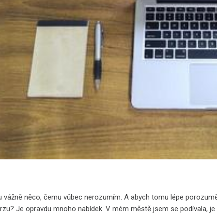
 vážně něco, čemu vůbec nerozumím. A abych tomu lépe porozuměla, 
rzu? Je opravdu mnoho nabídek. V mém městě jsem se podívala, je 