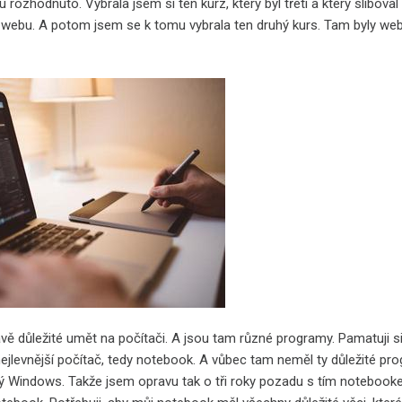
 rozhodnuto. Vybrala jsem si ten kurz, který byl třetí a který slibova
 webu. A potom jsem se k tomu vybrala ten druhý kurs. Tam byly web
vě důležité umět na počítači. A jsou tam různé programy. Pamatuji si,
nejlevnější počítač, tedy notebook. A vůbec tam neměl ty důležité pr
vý Windows. Takže jsem opravu tak o tři roky pozadu s tím notebookem