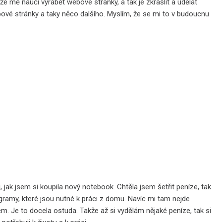
l že mě naučí vyrábět webové stránky, a tak je zkrášlit a udělat
ové stránky a taky něco dalšího. Myslím, že se mi to v budoucnu
 jak jsem si koupila nový notebook. Chtěla jsem šetřit peníze, tak
ogramy, které jsou nutné k práci z domu. Navíc mi tam nejde
. Je to docela ostuda. Takže až si vydělám nějaké peníze, tak si