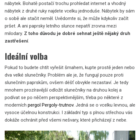
nábytek. Bohatě postačí trochu prohledat internet a vhodný
nábytek z druhé ruky najdete vcelku jednoduše. Nábytek by sám
o sobě ale stačit neměl. Uvědomte si, že může kdykoliv začít
pršet. A ani paprsky letního slunce nepatří zrovna mezi
milodary.
Z toho důvodu je dobré sehnat ještě nějaký druh
zastřešení
.
Ideální volba
Pokud to budete chtít vyřešit šmahem, kupte prostě jeden nebo
dva velké slunečníky. Problém ale je, že fungují pouze proti
slunečním paprskům, ovšem déšť obvykle nezastaví. Je tedy
mnohem prozíravější odložit slunečníky na druhou kolej a
podívat se po něčem perspektivnějším, třeba po některé z
moderních
pergol Pergoly-trutnov
. Jedná se o vcelku levnou, ale
vysoce účelnou konstrukci. I základní typ s plnou střechou vás
dokáže ochránit před všemi nešvary, které přicházejí z nebe.