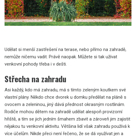
Udělat si menší zastřešení na terase, nebo přímo na zahradě,
nemůže ničemu vadit. Právě naopak. Můžete si tak užívat
venkovní pohody třeba i v dešti.
Střecha na zahradu
Asi každý, kdo má zahradu, má s tímto zeleným koutkem své
vlastní plány. Někdo chce dvorek u domku předělat na pláně s
ovocem a zeleninou, jiný dává přednost okrasným rostlinám.
Rodiče mohou dětem na zahradě udělat alespoň provizorní
hřiště, a tím se jich jedním šmahem zbavit a zároveň jim zajistit
nějakou tu venkovní aktivitu. Většina lidí však zahradu používá k
více účelům. Nikde přeci není řečeno, že se dá využívat jen a