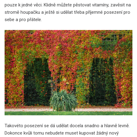
pouze k jedné věci. Klidně můžete pěstovat vitamíny, zavěsit na
stromě houpačku a ještě si udělat třeba příjemné posezení pro
sebe a pro přátele.
Takovéto posezení se dá udělat docela snadno a hlavně levně.
Dokonce kvůli tomu nebudete muset kupovat žádný nový