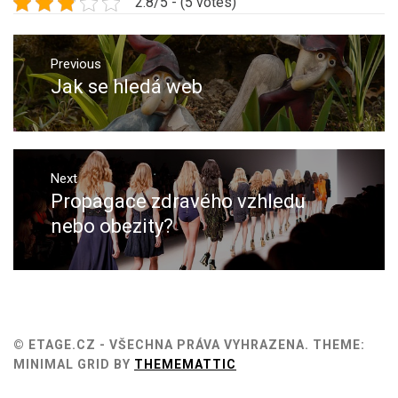
2.8/5 - (5 votes)
Navigace
pro
Previous
Jak se hledá web
Previous
příspěvek
post:
Next
Propagace zdravého vzhledu
Next
post:
nebo obezity?
© ETAGE.CZ - VŠECHNA PRÁVA VYHRAZENA.
THEME:
MINIMAL GRID BY
THEMEMATTIC