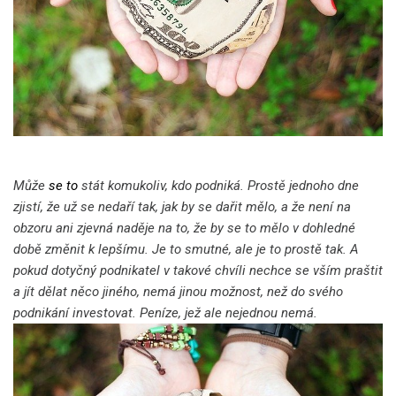
Může
se to
stát komukoliv, kdo podniká. Prostě jednoho dne
zjistí, že už se nedaří tak, jak by se dařit mělo, a že není na
obzoru ani zjevná naděje na to, že by se to mělo v dohledné
době změnit k lepšímu. Je to smutné, ale je to prostě tak. A
pokud dotyčný podnikatel v takové chvíli nechce se vším praštit
a jít dělat něco jiného, nemá jinou možnost, než do svého
podnikání investovat. Peníze, jež ale nejednou nemá.