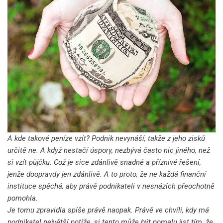
A kde takové peníze vzít? Podnik nevynáší, takže z jeho zisků
určitě ne. A když nestačí úspory, nezbývá často nic jiného, než
si vzít půjčku. Což je sice zdánlivě snadné a příznivé řešení,
jenže doopravdy jen zdánlivě. A to proto, že ne každá finanční
instituce spěchá, aby právě podnikateli v nesnázích přeochotně
pomohla.
Je tomu zpravidla spíše právě naopak. Právě ve chvíli, kdy má
podnikatel největší potíže, si tento může být pomalu jist tím, že