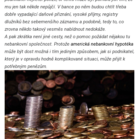
mu jen tak někde nepůjčí. V bance po něm budou chtít třeba
dobře vypadající daňové přiznání, vysoké příjmy, registry
dlužníků bez sebemenšího záznamu a podobně, tedy to, co
zrovna někdo takový vesměs nabídnout nedokáže.
A pak zkrátka není jiné cesty, než o pomoc požádat nějakou tu
nebankovní společnost. Protože
americká nebankovní hypotéka
může být dost možná i tím jediným způsobem, jak si podnikatel,
který je v opravdu hodně komplikované situaci, může přijít k
potřebným penězům.