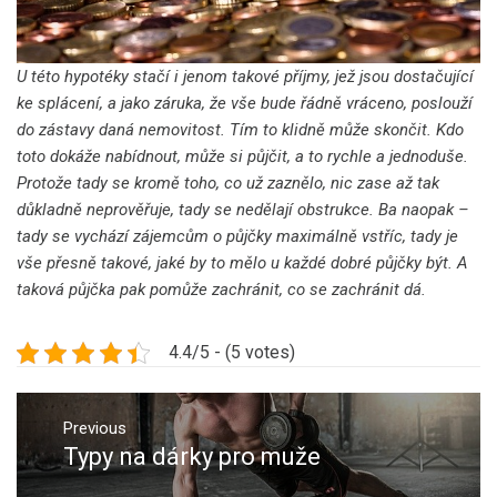
U této hypotéky stačí i jenom takové příjmy, jež jsou dostačující
ke splácení, a jako záruka, že vše bude řádně vráceno, poslouží
do zástavy daná nemovitost. Tím to klidně může skončit. Kdo
toto dokáže nabídnout, může si půjčit, a to rychle a jednoduše.
Protože tady se kromě toho, co už zaznělo, nic zase až tak
důkladně neprověřuje, tady se nedělají obstrukce. Ba naopak –
tady se vychází zájemcům o půjčky maximálně vstříc, tady je
vše přesně takové, jaké by to mělo u každé dobré půjčky být. A
taková půjčka pak pomůže zachránit, co se zachránit dá.
4.4/5 - (5 votes)
Navigace
pro
Previous
Typy na dárky pro muže
Previous
příspěvek
post: