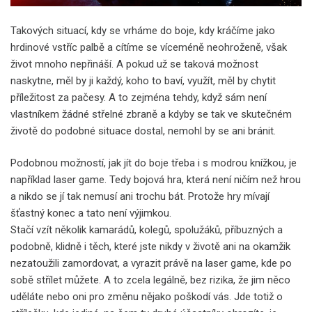
Takových situací, kdy se vrháme do boje, kdy kráčíme jako
hrdinové vstříc palbě a cítíme se víceméně neohroženě, však
život mnoho nepřináší. A pokud už se taková možnost
naskytne, měl by ji každý, koho to baví, využít, měl by chytit
příležitost za pačesy. A to zejména tehdy, když sám není
vlastníkem žádné střelné zbraně a kdyby se tak ve skutečném
životě do podobné situace dostal, nemohl by se ani bránit.
Podobnou možností, jak jít do boje třeba i s modrou knížkou, je
například
laser game
. Tedy bojová hra, která není ničím než hrou
a nikdo se jí tak nemusí ani trochu bát. Protože hry mívají
šťastný konec a tato není výjimkou.
Stačí vzít několik kamarádů, kolegů, spolužáků, příbuzných a
podobně, klidně i těch, které jste nikdy v životě ani na okamžik
nezatoužili zamordovat, a vyrazit právě na laser game, kde po
sobě střílet můžete. A to zcela legálně, bez rizika, že jim něco
uděláte nebo oni pro změnu nějako poškodí vás. Jde totiž o