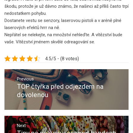
škodu, protože je už dávno známo, že našinci až příliš často trpí
nedostatkem pohybu.
Dostanete vestu se senzory, laserovou pistoli a v aréně plné
laserových efektů hrrr na ně.
Nepřátel se nelekejte, na množství nehleďte. A vítězství bude
vaše. Vítězství jménem skvělé odreagování se.
4.5/5 - (8 votes)
Navigace
pro
Previous
TOP čtyřka před odjezdem na
Previous
příspěvek
post:
dovolenou
Next
Next