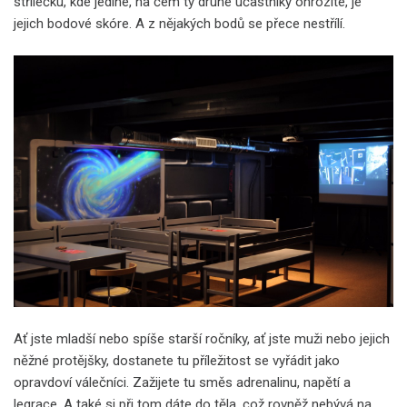
střílečku, kde jediné, na čem ty druhé účastníky ohrozíte, je
jejich bodové skóre. A z nějakých bodů se přece nestřílí.
Ať jste mladší nebo spíše starší ročníky, ať jste muži nebo jejich
něžné protějšky, dostanete tu příležitost se vyřádit jako
opravdoví válečníci. Zažijete tu směs adrenalinu, napětí a
legrace. A také si při tom dáte do těla, což rovněž nebývá na