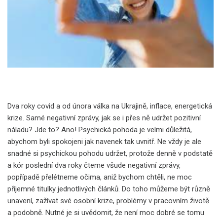
Dva roky covid a od února válka na Ukrajině, inflace, energetická
krize. Samé negativní zprávy, jak se i přes ně udržet pozitivní
náladu? Jde to? Ano! Psychická pohoda je velmi důležitá,
abychom byli spokojeni jak navenek tak uvnitř. Ne vždy je ale
snadné si psychickou pohodu udržet, protože denně v podstatě
a kór poslední dva roky čteme všude negativní zprávy,
popřípadě přelétneme očima, aniž bychom chtěli, ne moc
příjemné titulky jednotlivých článků. Do toho můžeme být různě
unavení, zažívat své osobní krize, problémy v pracovním životě
a podobně. Nutné je si uvědomit, že není moc dobré se tomu