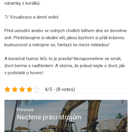
náramky z korálků.
7/ Vizualizace a denní snění
Před usnutím anebo ve volných chvílích během dne se dovolme
snít. Představujme si ideální vět, jakou bychom si přáli krásnou
budoucnost a nebojme se, fantazii se meze nekladou!
A konečně humor léčí, to je pravda! Nezapomeňme se smát,
život berme s nadhledem. A vězme, že pokud nejde o život, jde
v podstatě o hovno!
4/5 - (8 votes)
Navigace
pro
Previous
Nechme práci strojům
Previous
příspěvek
post: