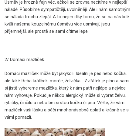
Úsměv je hrozně fajn věc, ačkoli se zrovna necítíme v nejlepší
náladě. Působíme sympatičtěji, uvolněněji. Ale i nám samotným
se nálada trochu zlepší. A to nejen díky tomu, že se na nás lidé
kvůli našemu kouzelnému úsměvu více usmívají, jsou
příjemnější, ale prostě se sami cítíme lépe.
2/ Domácí mazlíček.
Domácí mazlíček může být jakýkoli. Ideální je pes nebo kočka,
ale také třeba králíček, morče, želvička… Zvířátek je plno a sami
si jistě vybereme mazlíčka, který k nám patří nejlépe a nejvíce
nám vyhovuje. Pokud je někdo alergický, může si vybrat želvu,
rybičky, činčilu a nebo bezsrstou kočku či psa. Věřte, že vám
mazlíček vaši lásku a péči mnohonásobně oplatí a krásně se s
vámi pomazlí.