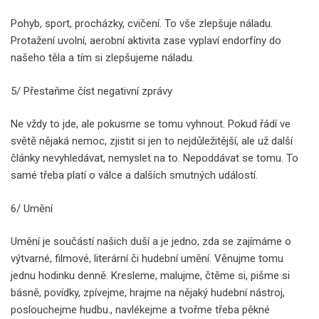
Pohyb, sport, procházky, cvičení. To vše zlepšuje náladu.
Protažení uvolní, aerobní aktivita zase vyplaví endorfíny do
našeho těla a tím si zlepšujeme náladu.
5/ Přestaňme číst negativní zprávy
Ne vždy to jde, ale pokusme se tomu vyhnout. Pokud řádí ve
světě nějaká nemoc, zjistit si jen to nejdůležitější, ale už další
články nevyhledávat, nemyslet na to. Nepoddávat se tomu. To
samé třeba platí o válce a dalších smutných událostí.
6/ Umění
Umění je součástí našich duší a je jedno, zda se zajímáme o
výtvarné, filmové, literární či hudební umění. Věnujme tomu
jednu hodinku denně. Kresleme, malujme, čtěme si, pišme si
básně, povídky, zpívejme, hrajme na nějaký hudební nástroj,
poslouchejme hudbu., navlékejme a tvořme třeba pěkné