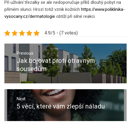
Při užívání třezalky se ale nedoporučuje příliš dlouhý pobyt na
přímém slunci. Hrozí totiž vznik kožních
https://www.poliklinika-
vysocany.cz/dermatologie
obtíží při silné reakci.
4.9/5 - (7 votes)
Navigace
pro
Previous
Jak bojovat proti otravným
Previous
příspěvek
post:
sousedům
Next
5 věcí, které vám zlepší náladu
Next
post: