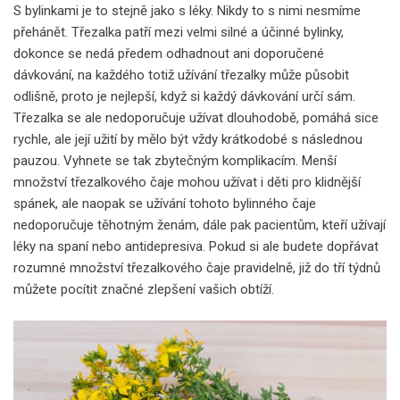
S bylinkami je to stejně jako s léky. Nikdy to s nimi nesmíme
přehánět. Třezalka patří mezi velmi silné a účinné bylinky,
dokonce se nedá předem odhadnout ani doporučené
dávkování, na každého totiž užívání třezalky může působit
odlišně, proto je nejlepší, když si každý dávkování určí sám.
Třezalka se ale nedoporučuje užívat dlouhodobě, pomáhá sice
rychle, ale její užití by mělo být vždy krátkodobé s následnou
pauzou. Vyhnete se tak zbytečným komplikacím. Menší
množství třezalkového čaje mohou užívat i děti pro klidnější
spánek, ale naopak se užívání tohoto bylinného čaje
nedoporučuje těhotným ženám, dále pak pacientům, kteří užívají
léky na spaní nebo antidepresiva. Pokud si ale budete dopřávat
rozumné množství třezalkového čaje pravidelně, již do tří týdnů
můžete pocítit značné zlepšení vašich obtíží.