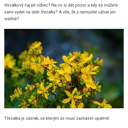
třezalkový čaj pít vůbec? Na co si dát pozor a kdy se můžete
sami vydat na sběr třezalky? A víte, že ji nemusíte užívat jen
vnitřně?
Třezalka je zázrak, se kterým se musí zacházet opatrně