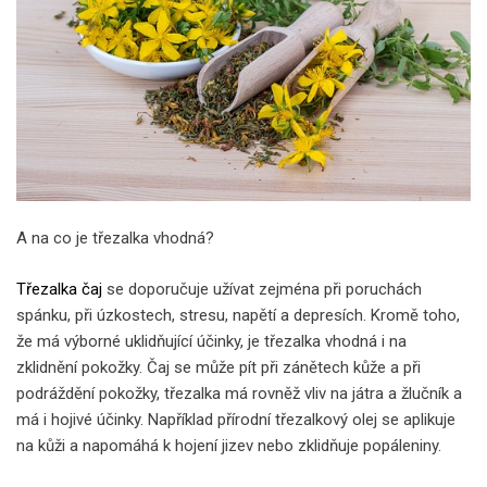
A na co je třezalka vhodná?
Třezalka čaj
se doporučuje užívat zejména při poruchách
spánku, při úzkostech, stresu, napětí a depresích. Kromě toho,
že má výborné uklidňující účinky, je třezalka vhodná i na
zklidnění pokožky. Čaj se může pít při zánětech kůže a při
podráždění pokožky, třezalka má rovněž vliv na játra a žlučník a
má i hojivé účinky. Například přírodní třezalkový olej se aplikuje
na kůži a napomáhá k hojení jizev nebo zklidňuje popáleniny.