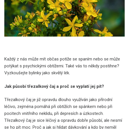
Každý z nás může mít občas potíže se spaním nebo se může
potýkat s psychickými obtížemi. Také vás to někdy postihne?
Vyzkoušejte bylinky jako skvělý lék.
Jak působí třezalkový čaj a proč se vyplatí jej pít?
Třezalkový čaj je již opravdu dlouho využíván jako přírodní
léčivo, zejména pomáhá při obtížích se spánkem nebo při
pocitech vnitřního neklidu, při depresích a úzkostech.
Třezalkový čaj je sice léčivý a opravdu dobře působí, ale nesmí
se ho pít moc. Proč a jak si hlídat dávkování a kdo by neměl