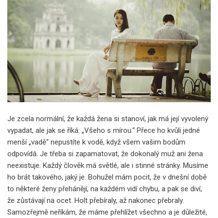
Je zcela normální, že každá žena si stanoví, jak má její vyvolený
vypadat, ale jak se říká: „Všeho s mírou.“ Přece ho kvůli jedné
menší „vadě“ nepustíte k vodě, když všem vašim bodům
odpovídá. Je třeba si zapamatovat, že dokonalý muž ani žena
neexistuje. Každý člověk má světlé, ale i stinné stránky. Musíme
ho brát takového, jaký je. Bohužel mám pocit, že v dnešní době
to některé ženy přehánějí, na každém vidí chybu, a pak se diví,
že zůstávají na ocet. Holt přebíraly, až nakonec přebraly.
Samozřejmě neříkám, že máme přehlížet všechno a je důležité,