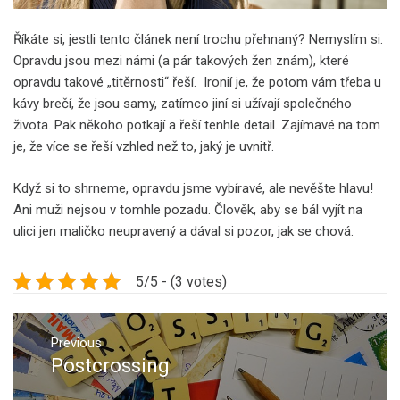
Říkáte si, jestli tento článek není trochu přehnaný? Nemyslím si.
Opravdu jsou mezi námi (a pár takových žen znám), které
opravdu takové „titěrnosti“ řeší.
Ironií je, že potom vám třeba u
kávy brečí, že jsou samy, zatímco jiní si užívají společného
života. Pak někoho potkají a řeší tenhle detail. Zajímavé na tom
je, že více se řeší vzhled než to, jaký je uvnitř.
Když si to shrneme, opravdu jsme vybíravé, ale nevěšte hlavu!
Ani muži nejsou v tomhle pozadu. Člověk, aby se bál vyjít na
ulici jen maličko neupravený a dával si pozor, jak se chová.
5/5 - (3 votes)
Navigace
pro
Previous
Postcrossing
Previous
příspěvek
post: