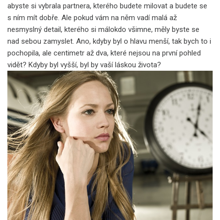
abyste si vybrala partnera, kterého budete milovat a budete se
s ním mít dobře. Ale pokud vám na něm vadí malá až
nesmyslný detail, kterého si málokdo všimne, měly byste se
nad sebou zamyslet. Ano, kdyby byl o hlavu menší, tak bych to i
pochopila, ale centimetr až dva, které nejsou na první pohled
vidět? Kdyby byl vyšší, byl by vaší láskou života?