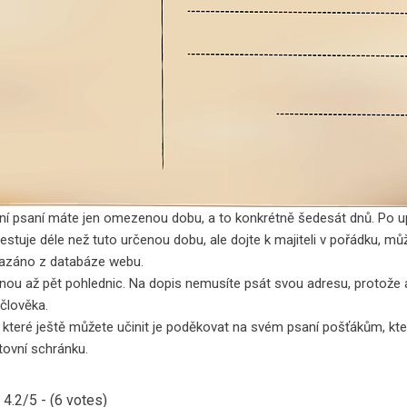
ní psaní máte jen omezenou dobu, a to konkrétně šedesát dnů. Po upl
 cestuje déle než tuto určenou dobu, ale dojte k majiteli v pořádku, 
azáno z databáze webu.
nou až pět pohlednic. Na dopis nemusíte psát svou adresu, protože 
člověka.
 které ještě můžete učinit je poděkovat na svém psaní pošťákům, kte
tovní schránku.
4.2/5 - (6 votes)