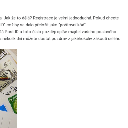
a. Jak že to dělá? Registrace je velmi jednoduchá. Pokud chcete
D” což by se dalo přeložit jako “poštovní kód”
š Post ID a toto číslo později opíše majitel vašeho poslaného
 za několik dní můžete dostat pozdrav z jakéhokoliv zákoutí celého