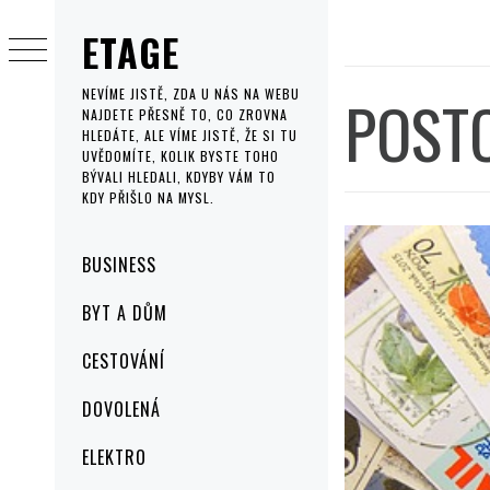
Skip
ETAGE
to
content
POST
NEVÍME JISTĚ, ZDA U NÁS NA WEBU
NAJDETE PŘESNĚ TO, CO ZROVNA
HLEDÁTE, ALE VÍME JISTĚ, ŽE SI TU
UVĚDOMÍTE, KOLIK BYSTE TOHO
BÝVALI HLEDALI, KDYBY VÁM TO
KDY PŘIŠLO NA MYSL.
Primary
BUSINESS
Menu
BYT A DŮM
CESTOVÁNÍ
DOVOLENÁ
ELEKTRO