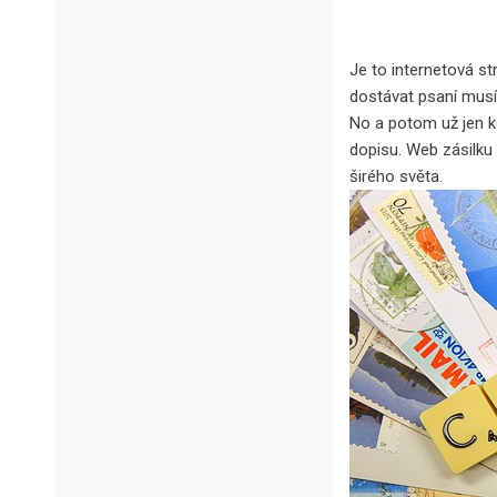
Je to internetová s
dostávat psaní musít
No a potom už jen k
dopisu. Web zásilku 
širého světa.