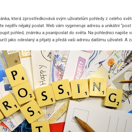
tránka, která zprostředkovává svým uživatelům pohledy z celého svět
e nejdřív nějaký poslat. Web vám vygeneruje adresu a unikátní “post I
oupit pohled, známku a psaníposlat do světa. Na pohlednici napíše vá
určí jako odeslaný a přijatý a předá vaši adresu dalšímu uživateli. A