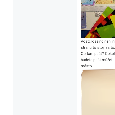
Postcrossing není n
stranu to stojí za t
Co tam psát? Cokoli
budete psát můžete 
město.