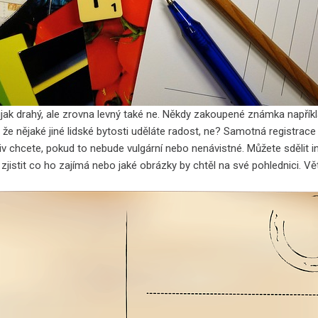
ijak drahý, ale zrovna levný také ne. Někdy zakoupené známka napřík
o, že nějaké jiné lidské bytosti uděláte radost, ne? Samotná registr
v chcete, pokud to nebude vulgární nebo nenávistné. Můžete sdělit i
zjistit co ho zajímá nebo jaké obrázky by chtěl na své pohlednici. 