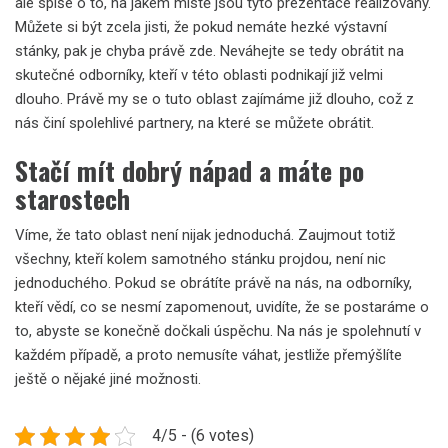
ale spíše o to, na jakém místě jsou tyto prezentace realizovány.
Můžete si být zcela jisti, že pokud nemáte hezké
výstavní
stánky
, pak je chyba právě zde. Neváhejte se tedy obrátit na
skutečné odborníky, kteří v této oblasti podnikají již velmi
dlouho. Právě my se o tuto oblast zajímáme již dlouho, což z
nás činí spolehlivé partnery, na které se můžete obrátit.
Stačí mít dobrý nápad a máte po
starostech
Víme, že tato oblast není nijak jednoduchá. Zaujmout totiž
všechny, kteří kolem samotného stánku projdou, není nic
jednoduchého. Pokud se obrátíte právě na nás, na odborníky,
kteří vědí, co se nesmí zapomenout, uvidíte, že se postaráme o
to, abyste se konečně dočkali úspěchu. Na nás je spolehnutí v
každém případě, a proto nemusíte váhat, jestliže přemýšlíte
ještě o nějaké jiné možnosti.
4/5 - (6 votes)