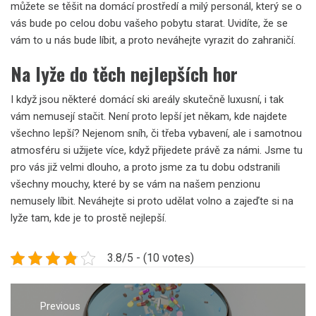
můžete se těšit na domácí prostředí a milý personál, který se o
vás bude po celou dobu vašeho pobytu starat. Uvidíte, že se
vám to u nás bude líbit, a proto neváhejte vyrazit do zahraničí.
Na lyže do těch nejlepších hor
I když jsou některé domácí ski areály skutečně luxusní, i tak
vám nemusejí stačit. Není proto lepší jet někam, kde najdete
všechno lepší? Nejenom sníh, či třeba vybavení, ale i samotnou
atmosféru si užijete více, když přijedete právě za námi. Jsme tu
pro vás již velmi dlouho, a proto jsme za tu dobu odstranili
všechny mouchy, které by se vám na našem penzionu
nemusely líbit. Neváhejte si proto udělat volno a zajeďte si na
lyže tam, kde je to prostě nejlepší.
3.8/5 - (10 votes)
Navigace
pro
Previous