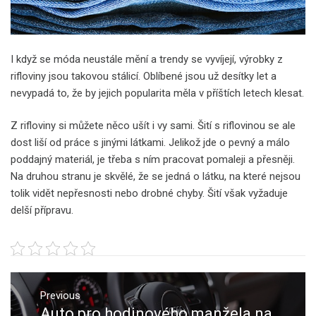
I když se móda neustále mění a trendy se vyvíjejí, výrobky z
rifloviny jsou takovou stálicí. Oblíbené jsou už desítky let a
nevypadá to, že by jejich popularita měla v příštích letech klesat.
Z rifloviny si můžete něco ušít i vy sami. Šití s riflovinou se ale
dost liší od práce s jinými látkami. Jelikož jde o pevný a málo
poddajný materiál, je třeba s ním pracovat pomaleji a přesněji.
Na druhou stranu je skvělé, že se jedná o látku, na které nejsou
tolik vidět nepřesnosti nebo drobné chyby. Šití však vyžaduje
delší přípravu.
Navigace
pro
Previous
Auto pro hodinového manžela na
Previous