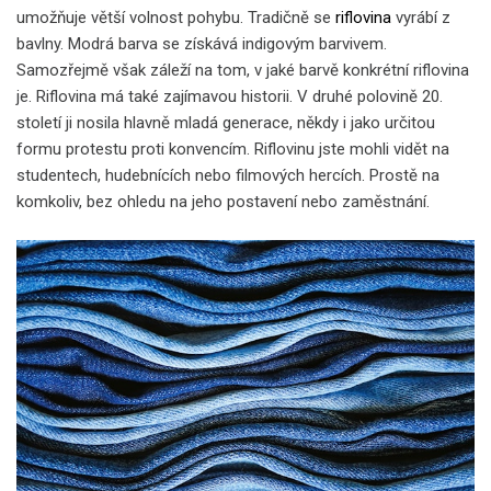
umožňuje větší volnost pohybu. Tradičně se
riflovina
vyrábí z
bavlny. Modrá barva se získává indigovým barvivem.
Samozřejmě však záleží na tom, v jaké barvě konkrétní riflovina
je. Riflovina má také zajímavou historii. V druhé polovině 20.
století ji nosila hlavně mladá generace, někdy i jako určitou
formu protestu proti konvencím. Riflovinu jste mohli vidět na
studentech, hudebnících nebo filmových hercích. Prostě na
komkoliv, bez ohledu na jeho postavení nebo zaměstnání.