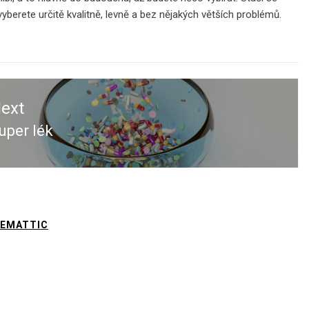
vyberete určitě kvalitně, levně a bez nějakých větších problémů.
ext
uper lék
ext
ost:
EMATTIC