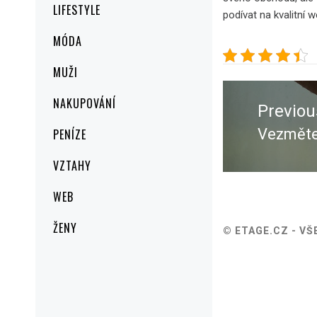
LIFESTYLE
podívat na kvalitní 
MÓDA
MUŽI
Navigace
NAKUPOVÁNÍ
pro
Previou
příspěvek
Vezměte 
PENÍZE
Previou
post:
VZTAHY
WEB
ŽENY
© ETAGE.CZ - V