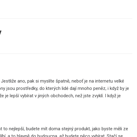
Y
Jestliže ano, pak si myslíte špatně, neboť je na internetu velké
ny jsou prostředky, do kterých lidé dají mnoho peněz, i když by je
že je lepší vybírat v jiných obchodech, než jste zvyklí. I když je
t to nejlepší, budete mít doma stejný produkt, jako byste měli ze
líbí, a to hlavně do budoucna, až budete něco vybírat. Stačí se