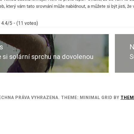
web, který vám tato srovnání může nabídnout, a můžete si být jisti, že 
4.4/5 - (11 votes)
s
N
si solární sprchu na dovolenou
S
s
N
p
ŠECHNA PRÁVA VYHRAZENA.
THEME: MINIMAL GRID BY
THEM