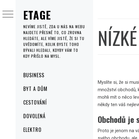
Skip
ETAGE
to
content
NÍZK
NEVÍME JISTĚ, ZDA U NÁS NA WEBU
NAJDETE PŘESNĚ TO, CO ZROVNA
HLEDÁTE, ALE VÍME JISTĚ, ŽE SI TU
UVĚDOMÍTE, KOLIK BYSTE TOHO
BÝVALI HLEDALI, KDYBY VÁM TO
KDY PŘIŠLO NA MYSL.
Primary
BUSINESS
Menu
Myslíte si, že si mu
BYT A DŮM
množství obchodů, kd
mohli mít o něco lev
CESTOVÁNÍ
někdy ten váš nejlevn
DOVOLENÁ
Obchodů je 
ELEKTRO
Proto je jenom na vá
svého obchodu, ale o