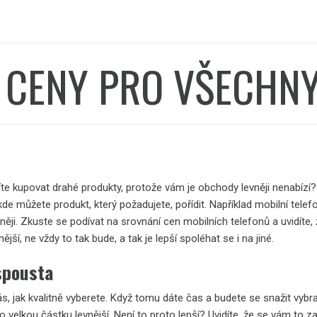
É CENY PRO VŠECHN
síte kupovat drahé produkty, protože vám je obchody levněji nenabízí? 
e můžete produkt, který požadujete, pořídit. Například mobilní telefo
něji. Zkuste se podívat na
srovnání cen mobilních telefonů
a uvidíte, 
ější, ne vždy to tak bude, a tak je lepší spoléhat se i na jiné.
spousta
s, jak kvalitně vyberete. Když tomu dáte čas a budete se snažit vybra
 velkou částku levnější. Není to proto lepší? Uvidíte, že se vám to za