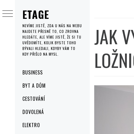
Skip
ETAGE
to
content
JAK V
NEVÍME JISTĚ, ZDA U NÁS NA WEBU
NAJDETE PŘESNĚ TO, CO ZROVNA
HLEDÁTE, ALE VÍME JISTĚ, ŽE SI TU
UVĚDOMÍTE, KOLIK BYSTE TOHO
BÝVALI HLEDALI, KDYBY VÁM TO
LOŽN
KDY PŘIŠLO NA MYSL.
Primary
BUSINESS
Menu
BYT A DŮM
CESTOVÁNÍ
DOVOLENÁ
ELEKTRO