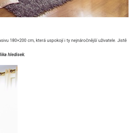
asivu 180×200
cm, která uspokojí i ty nejnáročnější uživatele. Jistě
lika hledisek.