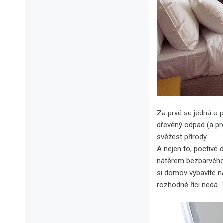
Za prvé se jedná o p
dřevěný odpad (a pr
svěžest přírody.
A nejen to, poctivé 
nátěrem bezbarvého 
si domov vybavíte n
rozhodně říci nedá.