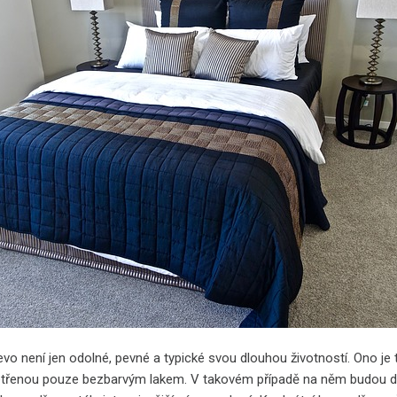
o není jen odolné, pevné a typické svou dlouhou životností. Ono je t
šetřenou pouze bezbarvým lakem. V takovém případě na něm budou do