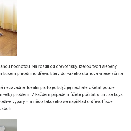
danou hodnotou. Na rozdíl od dřevotřísky, kterou tvoří slepený
vým kusem přírodního dřeva, který do vašeho domova vnese vůni a
ě nezávadné. Ideální proto je, když jej necháte ošetřit pouze
í velký problém. V každém případě můžete počítat s tím, že když
dlivé výpary – a něco takového se například o dřevotřísce
zbolí.