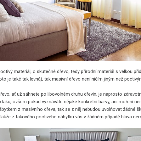
octivý materiál, o skutečné dřevo, tedy přírodní materiál s velkou při
oto je také tak levná), tak masivní dřevo není ničím jiným než pocti
dřevo, ať už sáhnete po libovolném druhu dřevin, je naprosto zdravotn
laku, ovšem pokud vyznáváte nějaké konkrétní barvy, ani moření nen
ábytkem z masivního dřeva, tak se z něj nebudou uvolňovat žádné ško
 Takže z takového poctivého nábytku vás v žádném případě hlava nero