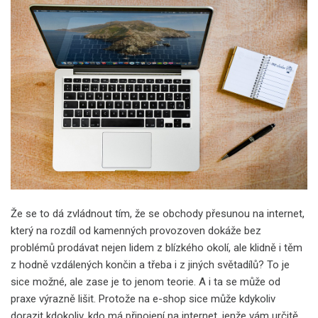
Že se to dá zvládnout tím, že se obchody přesunou na internet,
který na rozdíl od kamenných provozoven dokáže bez
problémů prodávat nejen lidem z blízkého okolí, ale klidně i těm
z hodně vzdálených končin a třeba i z jiných světadílů? To je
sice možné, ale zase je to jenom teorie. A i ta se může od
praxe výrazně lišit. Protože na e-shop sice může kdykoliv
dorazit kdokoliv, kdo má připojení na internet, jenže vám určitě