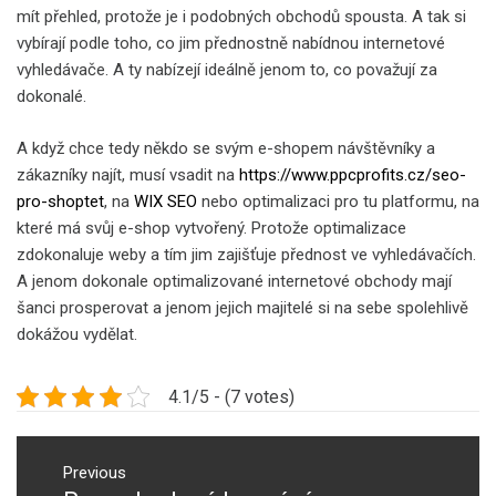
mít přehled, protože je i podobných obchodů spousta. A tak si
vybírají podle toho, co jim přednostně nabídnou internetové
vyhledávače. A ty nabízejí ideálně jenom to, co považují za
dokonalé.
A když chce tedy někdo se svým e-shopem návštěvníky a
zákazníky najít, musí vsadit na
https://www.ppcprofits.cz/seo-
pro-shoptet
, na
WIX SEO
nebo optimalizaci pro tu platformu, na
které má svůj e-shop vytvořený. Protože optimalizace
zdokonaluje weby a tím jim zajišťuje přednost ve vyhledávačích.
A jenom dokonale optimalizované internetové obchody mají
šanci prosperovat a jenom jejich majitelé si na sebe spolehlivě
dokážou vydělat.
4.1/5 - (7 votes)
Navigace
pro
Previous