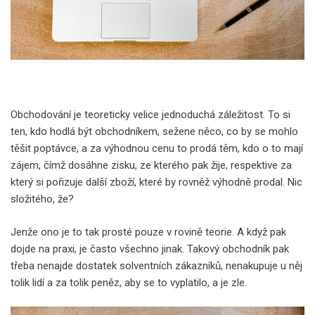
Obchodování je teoreticky velice jednoduchá záležitost. To si
ten, kdo hodlá být obchodníkem, sežene něco, co by se mohlo
těšit poptávce, a za výhodnou cenu to prodá těm, kdo o to mají
zájem, čímž dosáhne zisku, ze kterého pak žije, respektive za
který si pořizuje další zboží, které by rovněž výhodně prodal. Nic
složitého, že?
Jenže ono je to tak prosté pouze v rovině teorie. A když pak
dojde na praxi, je často všechno jinak. Takový obchodník pak
třeba nenajde dostatek solventních zákazníků, nenakupuje u něj
tolik lidí a za tolik peněz, aby se to vyplatilo, a je zle.