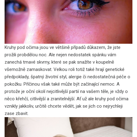
Kruhy pod očima jsou ve většině případů důkazem, že jste
prožili probdělou noc. Ale nejen nedostatek spánku vám
zanechá tmavé skvrny, které se pak snažíte v koupelně
všemožně zamaskovat. Velkou roli totiž také hrají genetické
předpoklady, špatný životní styl, alergie či nedostatečná péče o
pokožku. Příčinou však také může být začínající nemoc. A
protože je oční okolí nejcitlivější partií na vašem těle, je vždy o
něco křehčí, citlivější a zranitelnější. Ať už ale kruhy pod očima
vznikly jakkoliv, určitě chcete vědět, jak se jich co nejrychleji
zase zbavit.