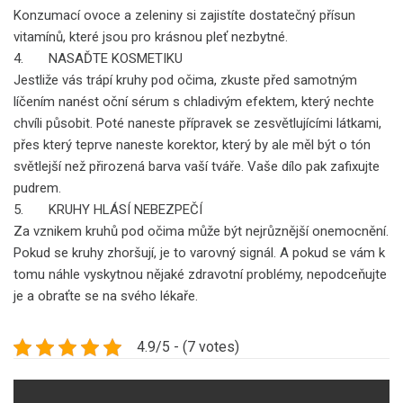
Konzumací ovoce a zeleniny si zajistíte dostatečný přísun
vitamínů, které jsou pro krásnou pleť nezbytné.
4. NASAĎTE KOSMETIKU
Jestliže vás trápí kruhy pod očima, zkuste před samotným
líčením nanést oční sérum s chladivým efektem, který nechte
chvíli působit. Poté naneste přípravek se zesvětlujícími látkami,
přes který teprve naneste korektor, který by ale měl být o tón
světlejší než přirozená barva vaší tváře. Vaše dílo pak zafixujte
pudrem.
5. KRUHY HLÁSÍ NEBEZPEČÍ
Za vznikem kruhů pod očima může být nejrůznější onemocnění.
Pokud se kruhy zhoršují, je to varovný signál. A pokud se vám k
tomu náhle vyskytnou nějaké zdravotní problémy, nepodceňujte
je a obraťte se na svého lékaře.
4.9/5 - (7 votes)
Navigace