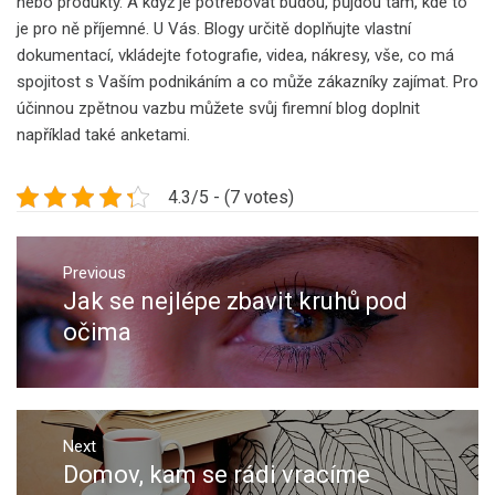
nebo produkty. A když je potřebovat budou, půjdou tam, kde to
je pro ně příjemné. U Vás. Blogy určitě doplňujte vlastní
dokumentací, vkládejte fotografie, videa, nákresy, vše, co má
spojitost s Vaším podnikáním a co může zákazníky zajímat. Pro
účinnou zpětnou vazbu můžete svůj firemní blog doplnit
například také anketami.
4.3/5 - (7 votes)
Navigace
pro
Previous
Jak se nejlépe zbavit kruhů pod
Previous
příspěvek
post:
očima
Next
Domov, kam se rádi vracíme
Next