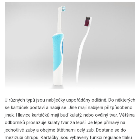
U různých typů jsou nabíječky uspořádány odlišně. Do některých
se kartáček postaví a nabíjí se. Jiné mají nabíjení přizpůsobeno
jinak.
Hlavice kartáčků mají buď kulatý, nebo oválný tvar. Většina
odborníků prosazuje kulatý tvar za lepší. Je lépe přilnavý na
jednotlivé zuby a obejme štětinami celý zub. Dostane se do
mezizubí chrupu. Kartáčky jsou vybaveny funkcí regulace tlaku.