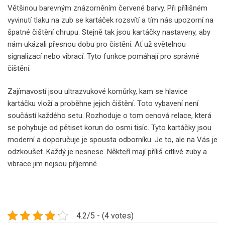
Většinou barevným znázorněním červené barvy. Při přílišném
vyvinutí tlaku na zub se kartáček rozsvítí a tím nás upozorní na
špatné čištění chrupu. Stejně tak jsou kartáčky nastaveny, aby
nám ukázali přesnou dobu pro čistění. Ať už světelnou
signalizací nebo vibrací. Tyto funkce pomáhají pro správné
čištění.
Zajímavostí jsou ultrazvukové komůrky, kam se hlavice
kartáčku vloží a proběhne jejich čištění. Toto vybavení není
součástí každého setu. Rozhoduje o tom cenová relace, která
se pohybuje od pětiset korun do osmi tisíc. Tyto kartáčky jsou
moderní a doporučuje je spousta odborníku. Je to, ale na Vás je
odzkoušet. Každý je nesnese. Někteří mají příliš citlivé zuby a
vibrace jim nejsou příjemné.
4.2/5 - (4 votes)