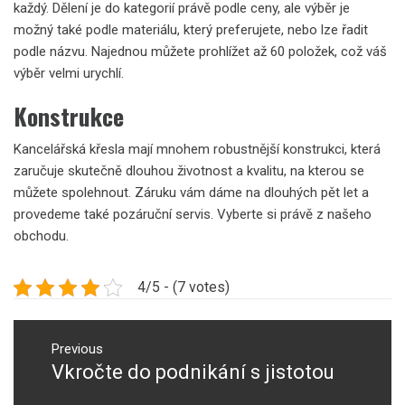
každý. Dělení je do kategorií právě podle ceny, ale výběr je
možný také podle materiálu, který preferujete, nebo lze řadit
podle názvu. Najednou můžete prohlížet až 60 položek, což váš
výběr velmi urychlí.
Konstrukce
Kancelářská křesla
mají mnohem robustnější konstrukci, která
zaručuje skutečně dlouhou životnost a kvalitu, na kterou se
můžete spolehnout. Záruku vám dáme na dlouhých pět let a
provedeme také pozáruční servis. Vyberte si právě z našeho
obchodu.
4/5 - (7 votes)
Navigace
pro
Previous
Vkročte do podnikání s jistotou
Previous
příspěvek
post: