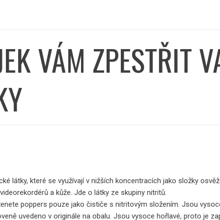
JEK VÁM ZPESTŘIT V
KY
é látky, které se využívají v nižších koncentracích jako složky osv
 videorekordérů a kůže. Jde o látky ze skupiny nitritů.
ženete
poppers
pouze jako čističe s nitritovým složením. Jsou vysoc
loveně uvedeno v originále na obalu. Jsou vysoce hořlavé, proto je z