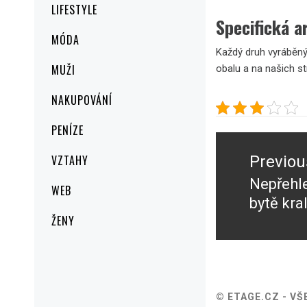
LIFESTYLE
Specifická 
MÓDA
Každý druh vyráběnýc
MUŽI
obalu a na našich st
NAKUPOVÁNÍ
PENÍZE
Navigace
pro
Previou
VZTAHY
příspěvek
Nepřehl
Previou
WEB
bytě kra
post:
ŽENY
© ETAGE.CZ - V