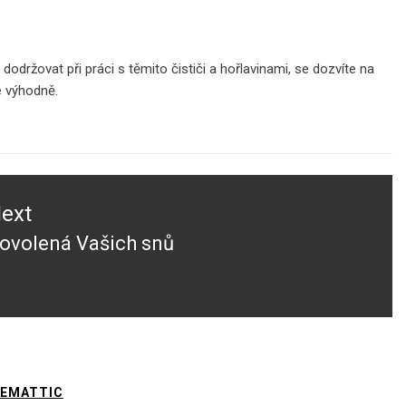
držovat při práci s těmito čističi a hořlavinami, se dozvíte na
e výhodně.
ext
ovolená Vašich snů
ext
ost:
EMATTIC