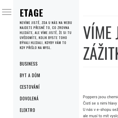
Skip
ETAGE
to
content
VÍME 
NEVÍME JISTĚ, ZDA U NÁS NA WEBU
NAJDETE PŘESNĚ TO, CO ZROVNA
HLEDÁTE, ALE VÍME JISTĚ, ŽE SI TU
UVĚDOMÍTE, KOLIK BYSTE TOHO
BÝVALI HLEDALI, KDYBY VÁM TO
ZÁŽIT
KDY PŘIŠLO NA MYSL.
Primary
BUSINESS
Menu
BYT A DŮM
CESTOVÁNÍ
Poppers jsou chemick
DOVOLENÁ
Čistí se s nimi hlavy
ELEKTRO
U nás v e-shopu se
ale musí to mít vys