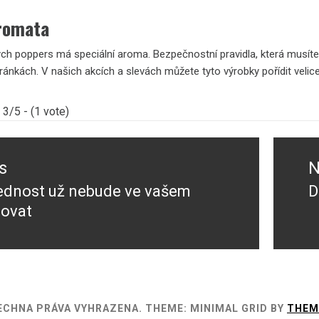
aromata
h poppers má speciální aroma. Bezpečnostní pravidla, která musíte do
ránkách. V našich akcích a slevách můžete tyto výrobky pořídit velic
3/5 - (1 vote)
s
N
ednost už nebude ve vašem
D
s
N
lovat
p
ŠECHNA PRÁVA VYHRAZENA.
THEME: MINIMAL GRID BY
THEM