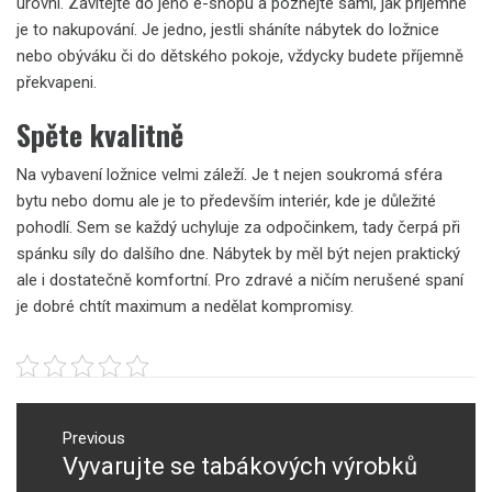
úrovni. Zavítejte do jeho e-shopu a poznejte sami, jak příjemné
je to nakupování. Je jedno, jestli sháníte nábytek do ložnice
nebo obýváku či do dětského pokoje, vždycky budete příjemně
překvapeni.
Spěte kvalitně
Na vybavení
ložnice
velmi záleží. Je t nejen soukromá sféra
bytu nebo domu ale je to především interiér, kde je důležité
pohodlí. Sem se každý uchyluje za odpočinkem, tady čerpá při
spánku síly do dalšího dne. Nábytek by měl být nejen praktický
ale i dostatečně komfortní. Pro zdravé a ničím nerušené spaní
je dobré chtít maximum a nedělat kompromisy.
Navigace
pro
Previous
Vyvarujte se tabákových výrobků
Previous
příspěvek
post: