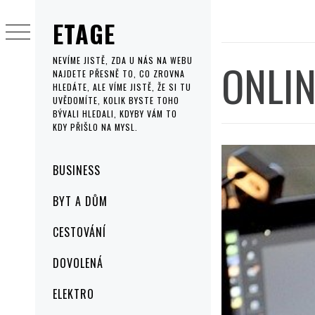
Skip
ETAGE
to
content
ONLIN
NEVÍME JISTĚ, ZDA U NÁS NA WEBU
NAJDETE PŘESNĚ TO, CO ZROVNA
HLEDÁTE, ALE VÍME JISTĚ, ŽE SI TU
UVĚDOMÍTE, KOLIK BYSTE TOHO
BÝVALI HLEDALI, KDYBY VÁM TO
KDY PŘIŠLO NA MYSL.
Primary
BUSINESS
Menu
BYT A DŮM
CESTOVÁNÍ
DOVOLENÁ
ELEKTRO