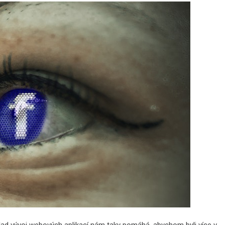
klad vývoj webových aplikací nám taky pomáhá, abychom byli více v