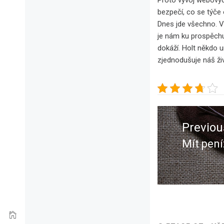
bezpečí, co se týče 
Dnes jde všechno. Vý
je nám ku prospěchu,
dokáží. Holt někdo u
zjednodušuje náš živo
Navigace
pro
Previou
příspěvek
Mít pení
Previou
post: