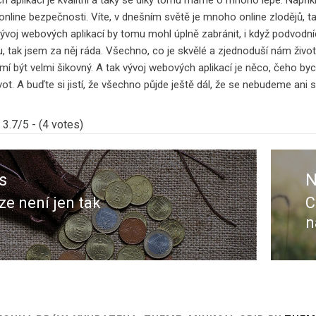
online bezpečnosti. Víte, v dnešním světě je mnoho online zlodějů, 
voj webových aplikací by tomu mohl úplně zabránit, i když podvodníc
 tak jsem za něj ráda. Všechno, co je skvělé a zjednoduší nám život
mí být velmi šikovný. A tak vývoj webových aplikací je něco, čeho by
t. A buďte si jistí, že všechno půjde ještě dál, že se nebudeme ani sta
3.7/5 - (4 votes)
s
N
ze není jen tak
C
s
N
n
p