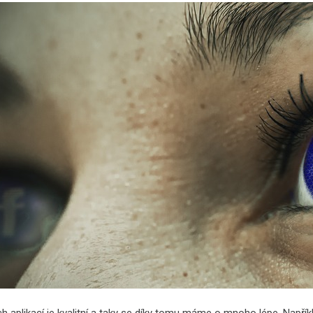
h aplikací je kvalitní a taky se díky tomu máme o mnoho lépe. Napří