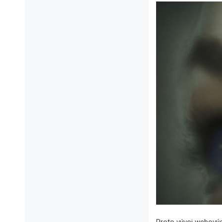
Proto vývoj webovýc