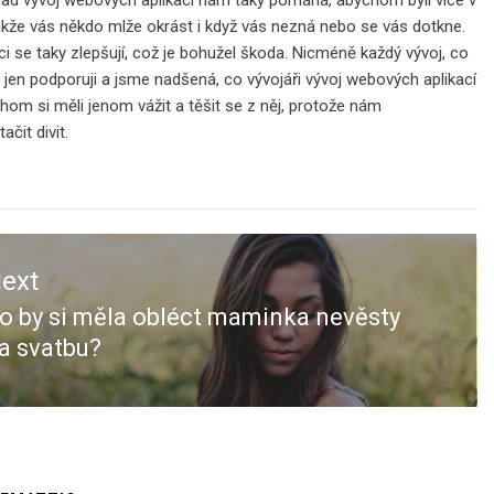
takže vás někdo mlže okrást i když vás nezná nebo se vás dotkne.
i se taky zlepšují, což je bohužel škoda. Nicméně každý vývoj, co
 jen podporuji a jsme nadšená, co vývojáři vývoj webových aplikací
chom si měli jenom vážit a těšit se z něj, protože nám
čit divit.
ext
o by si měla obléct maminka nevěsty
ext
a svatbu?
ost: