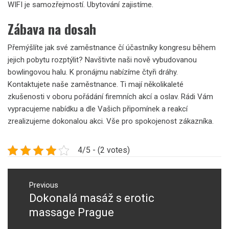
WIFI je samozřejmostí. Ubytování zajistíme.
Zábava na dosah
Přemýšlíte jak své zaměstnance čí účastníky kongresu během
jejich pobytu rozptýlit? Navštivte naši nově vybudovanou
bowlingovou halu. K pronájmu nabízíme čtyři dráhy.
Kontaktujete naše zaměstnance. Ti mají několikaleté
zkušenosti v oboru pořádání firemních akcí a oslav. Rádi Vám
vypracujeme nabídku a dle Vašich připomínek a reakcí
zrealizujeme dokonalou akci. Vše pro spokojenost zákazníka.
4/5 - (2 votes)
Navigace
pro
Previous
Dokonalá masáž s erotic
Previous
příspěvek
post:
massage Prague