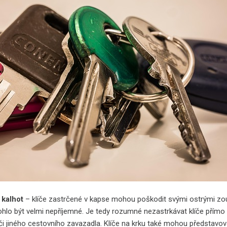
 kalhot
– klíče zastrčené v kapse mohou poškodit svými ostrými zou
lo být velmi nepříjemné. Je tedy rozumné nezastrkávat klíče přímo d
 či jiného cestovního zavazadla. Klíče na krku také mohou představov