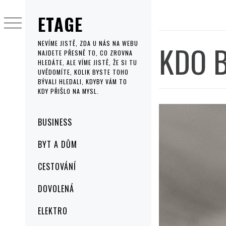
Skip
ETAGE
to
content
KDO 
NEVÍME JISTĚ, ZDA U NÁS NA WEBU
NAJDETE PŘESNĚ TO, CO ZROVNA
HLEDÁTE, ALE VÍME JISTĚ, ŽE SI TU
UVĚDOMÍTE, KOLIK BYSTE TOHO
BÝVALI HLEDALI, KDYBY VÁM TO
KDY PŘIŠLO NA MYSL.
Primary
BUSINESS
Menu
BYT A DŮM
CESTOVÁNÍ
DOVOLENÁ
ELEKTRO