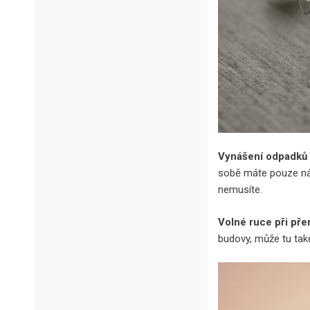
Vynášení odpadků
sobě máte pouze nátě
nemusíte.
Volné ruce při pře
budovy, může tu také