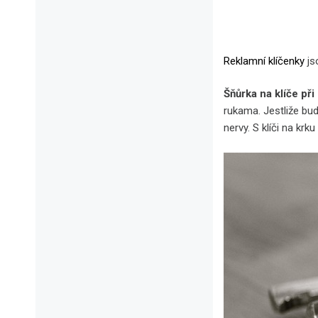
Reklamní klíčenky
js
Šňůrka na klíče při
rukama. Jestliže bu
nervy. S klíči na krk