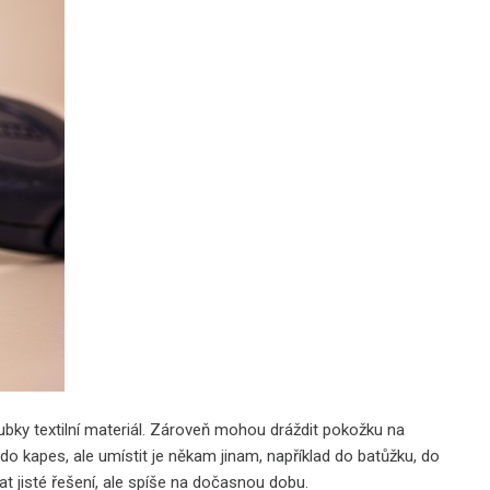
bky textilní materiál. Zároveň mohou dráždit pokožku na
o kapes, ale umístit je někam jinam, například do batůžku, do
at jisté řešení, ale spíše na dočasnou dobu.