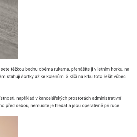
esete těžkou bednu oběma rukama, přenášíte ji v letním horku, na
m stahují šortky až ke kolenům. S klíči na krku toto řešit vůbec
ístnosti, například v kancelářských prostorách administrativní
mo před sebou, nemusíte je hledat a jsou operativně při ruce.