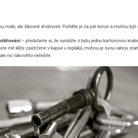
ou malé, ale šikovné drobnosti. Pořídíte je za pár korun a mohou být
 stěhování
– představte si, že vynášíte z bytu jednu kartonovou kra
dete mít klíče zastrčené v kapse u tepláků, mohou je svou vahou st
u ale nic takového neřešíte.