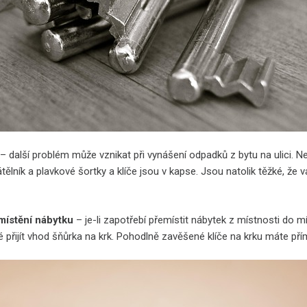
– další problém může vznikat při vynášení odpadků z bytu na ulici. N
lník a plavkové šortky a klíče jsou v kapse. Jsou natolik těžké, že vá
místění nábytku
– je-li zapotřebí přemístit nábytek z místnosti do m
 přijít vhod šňůrka na krk. Pohodlně zavěšené klíče na krku máte pří