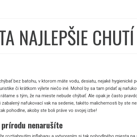
TA NAJLEPŠIE CHUT
chýbať bez batohu, v ktorom máte vodu, desiatu, nejaké hygienické po
uristike či krátkom výlete niečo iné. Mohol by sa tam pridať aj nafuk
rátame s tým, že na mieste nebude chýbať. Ale opak je často pravdo
i zabalený nafukovací vak na sedenie, takéto malichernosti by ste nerie
 tak pohodlne, akoby ste boli práve vo svojej izbe!
 prírodu nenarušíte
, že roztiahnutím inflabagu a vytvorením si tak pohodlného miesta n