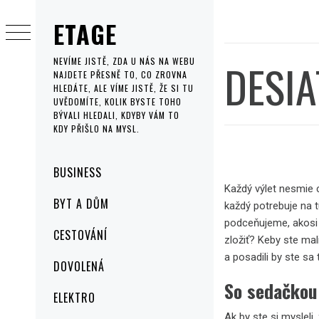
Skip
ETAGE
to
content
DESIA
NEVÍME JISTĚ, ZDA U NÁS NA WEBU
NAJDETE PŘESNĚ TO, CO ZROVNA
HLEDÁTE, ALE VÍME JISTĚ, ŽE SI TU
UVĚDOMÍTE, KOLIK BYSTE TOHO
BÝVALI HLEDALI, KDYBY VÁM TO
KDY PŘIŠLO NA MYSL.
Primary
BUSINESS
Menu
Každý výlet nesmie 
BYT A DŮM
každý potrebuje na t
podceňujeme, akosi 
CESTOVÁNÍ
zložiť? Keby ste mal
a posadili by ste sa
DOVOLENÁ
So sedačkou
ELEKTRO
Ak by ste si mysleli