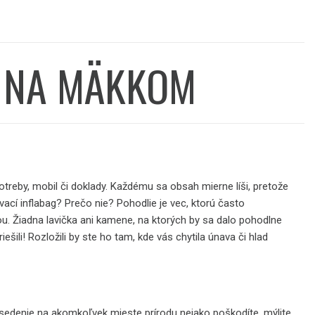
Í NA MÄKKOM
treby, mobil či doklady. Každému sa obsah mierne líši, pretože
ovací
inflabag
? Prečo nie? Pohodlie je vec, ktorú často
u. Žiadna lavička ani kamene, na ktorých by sa dalo pohodlne
šili! Rozložili by ste ho tam, kde vás chytila únava či hlad
a sedenie na akomkoľvek mieste prírodu nejako poškodíte, mýlite