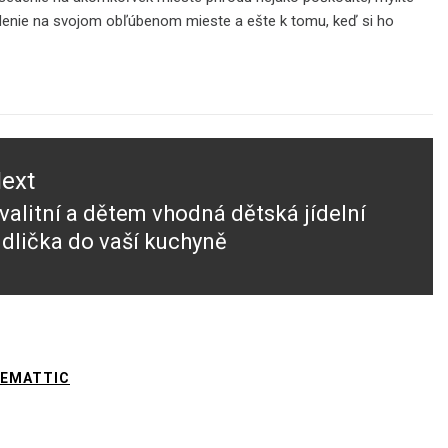
sedenie na svojom obľúbenom mieste a ešte k tomu, keď si ho
ext
valitní a dětem vhodná dětská jídelní
ext
idlička do vaší kuchyně
ost:
EMATTIC