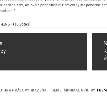
e si sadli na zem, ale oveľa pohodlnejšie! Odmietli by ste pohodlné 
ednoducho?
4.8/5 - (10 votes)
s
N
ypy
K
s
N
ž
p
ŠECHNA PRÁVA VYHRAZENA.
THEME: MINIMAL GRID BY
THEM