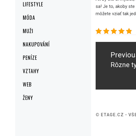
LIFESTYLE
sa! Je to, akoby st
môžete vziať tak j
MÓDA
MUŽI
Navigace
NAKUPOVÁNÍ
pro
Previou
PENÍZE
příspěvek
Rôzne t
Previou
VZTAHY
post:
WEB
ŽENY
© ETAGE.CZ - V