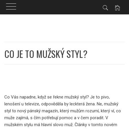
Skip
to
content
CO JE TO MUŽSKÝ STYL?
Co Vás napadne, když se řekne mužský styl? Je to pivo,
lenošení u televize, odpověděla by leckterá žena. Ne, mužský
styl to nový
pánský magazín
, který mužům rozumí, který ví, co
muže zajímá, s čím potřebují pomoc a v čem poradit. V
mužském stylu má hlavní slovo muž. Články v tomto novém