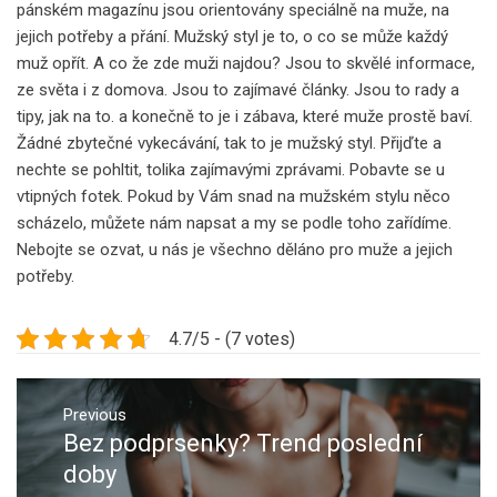
pánském magazínu jsou orientovány speciálně na muže, na
jejich potřeby a přání. Mužský styl je to, o co se může každý
muž opřít. A co že zde muži najdou? Jsou to skvělé informace,
ze světa i z domova. Jsou to zajímavé články. Jsou to rady a
tipy, jak na to. a konečně to je i zábava, které muže prostě baví.
Žádné zbytečné vykecávání, tak to je mužský styl. Přijďte a
nechte se pohltit, tolika zajímavými zprávami. Pobavte se u
vtipných fotek. Pokud by Vám snad na mužském stylu něco
scházelo, můžete nám napsat a my se podle toho zařídíme.
Nebojte se ozvat, u nás je všechno děláno pro muže a jejich
potřeby.
4.7/5 - (7 votes)
Navigace
pro
Previous
Bez podprsenky? Trend poslední
Previous
příspěvek
post:
doby