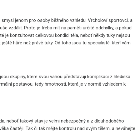
má smysl jenom pro osoby běžného vzhledu. Vrcholoví sportovci, a
uše vzdálit. Proto je třeba mít na paměti určité odchylky, a pokud
ité je konzultovat celkovou kondici těla, neboť někdy tuky nejsou
eště hůře než právě tuky. Od toho jsou tu specialisté, kteří vám
jsou skupiny, které svou váhou představují komplikaci z hlediska
ormální postavou, tedy hmotností, která je v normě vzhledem k
vda, neboť takový stav je velmi nebezpečný a z dlouhodobého
ověka častěji. Tak či tak mějte kontrolu nad svým tělem, a neváhejte