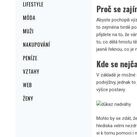
LIFESTYLE
Proč se zaj
MÓDA
Abyste pochopili vý
to zejména tvrdě pos
MUŽI
přijdete na to, že v
to, co dělá hmotu tě
NAKUPOVÁNÍ
jasně řeknou, co je
PENÍZE
Kde se nejča
VZTAHY
V základě je možné 
podvýživy, jednak to
WEB
výšce postavy.
ŽENY
Mohlo by se zdát, ž
hlediska velmi nezdr
si k tomu pomoci i ná