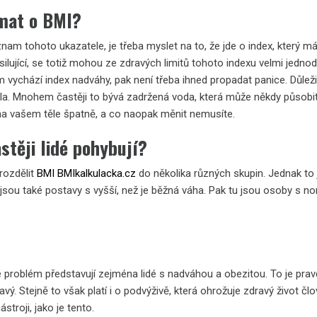
ímat o BMI?
znam tohoto ukazatele, je třeba myslet na to, že jde o index, který 
ilující, se totiž mohou ze zdravých limitů tohoto indexu velmi jednod
ám vychází index nadváhy, pak není třeba ihned propadat panice. Důlež
la. Mnohem častěji to bývá zadržená voda, která může někdy působit j
 na vašem těle špatně, a co naopak měnit nemusíte.
stěji lidé pohybují?
rozdělit
BMI BMIkalkulacka.cz
do několika různých skupin. Jednak to 
 jsou také postavy s vyšší, než je běžná váha. Pak tu jsou osoby s n
e problém představují zejména lidé s nadváhou a obezitou. To je pra
avý. Stejně to však platí i o podvýživě, která ohrožuje zdravý život čl
stroji, jako je tento.