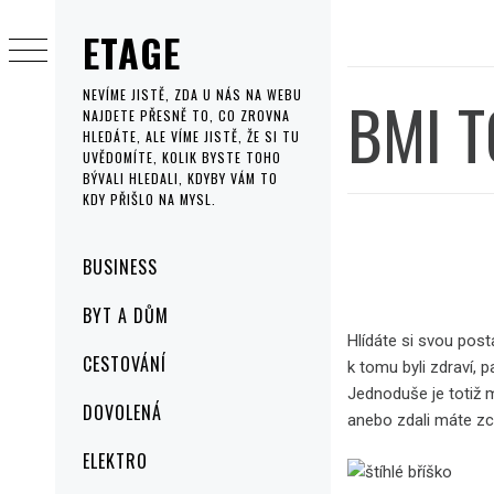
Skip
ETAGE
to
content
BMI 
NEVÍME JISTĚ, ZDA U NÁS NA WEBU
NAJDETE PŘESNĚ TO, CO ZROVNA
HLEDÁTE, ALE VÍME JISTĚ, ŽE SI TU
UVĚDOMÍTE, KOLIK BYSTE TOHO
BÝVALI HLEDALI, KDYBY VÁM TO
KDY PŘIŠLO NA MYSL.
Primary
BUSINESS
Menu
BYT A DŮM
Hlídáte si svou post
CESTOVÁNÍ
k tomu byli zdraví, 
Jednoduše je totiž m
DOVOLENÁ
anebo zdali máte zc
ELEKTRO